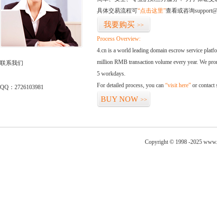
具体交易流程可
“点击这里”
查看或咨询support@
我要购买
>>
Process Overview:
4.cn is a world leading domain escrow service plat
million RMB transaction volume every year. We promi
联系我们
5 workdays.
For detailed process, you can
“visit here”
or contact
QQ：2726103981
BUY NOW
>>
Copyright © 1998 -2025 www.c